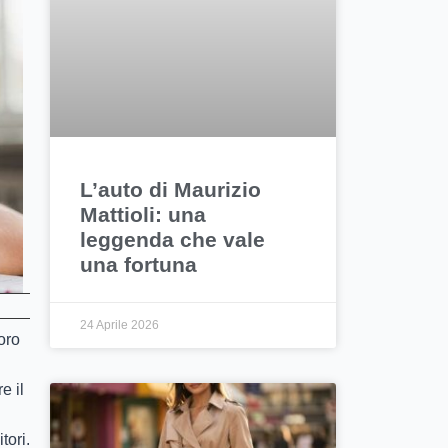
L’auto di Maurizio
Mattioli: una
leggenda che vale
una fortuna
24 Aprile 2026
oro
e il
tori.