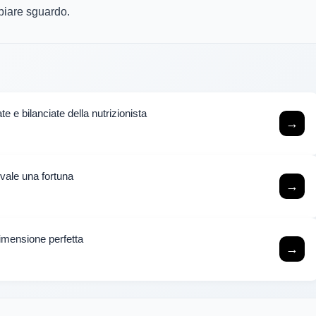
mbiare sguardo.
rate e bilanciate della nutrizionista
→
 vale una fortuna
→
dimensione perfetta
→