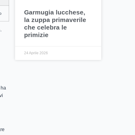
Garmugia lucchese,
o
la zuppa primaverile
che celebra le
.
primizie
24 Aprile 2026
 ha
vi
are