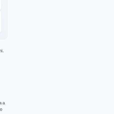
i.
a a
 o