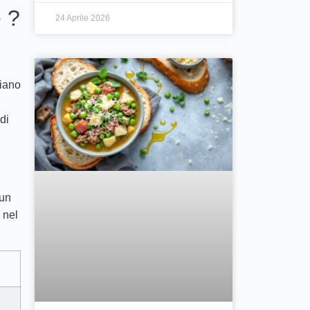
 ?
24 Aprile 2026
biano
di
 un
 nel