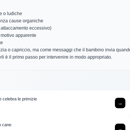
he o ludiche
senza cause organiche
, attaccamento eccessivo)
za motivo apparente
te
rizia o capriccio, ma come messaggi che il bambino invia quando
i è il primo passo per intervenire in modo appropriato.
 celebra le primizie
→
mo cane
→