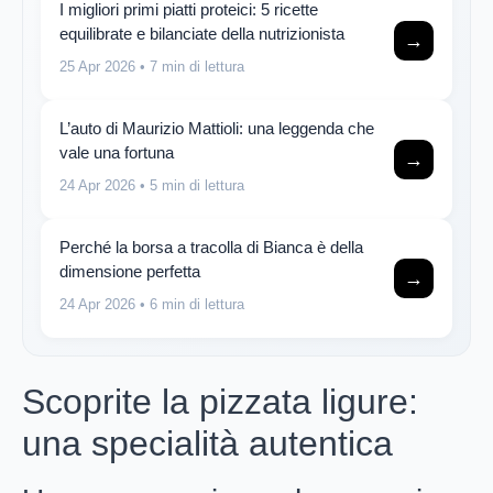
I migliori primi piatti proteici: 5 ricette
equilibrate e bilanciate della nutrizionista
→
25 Apr 2026
• 7 min di lettura
L’auto di Maurizio Mattioli: una leggenda che
vale una fortuna
→
24 Apr 2026
• 5 min di lettura
Perché la borsa a tracolla di Bianca è della
dimensione perfetta
→
24 Apr 2026
• 6 min di lettura
Scoprite la pizzata ligure:
una specialità autentica