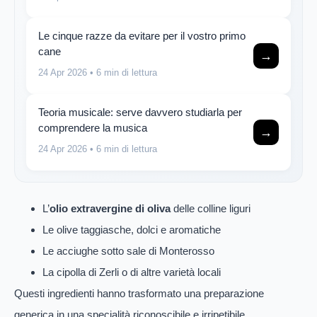
Le cinque razze da evitare per il vostro primo
cane
→
24 Apr 2026
• 6 min di lettura
Teoria musicale: serve davvero studiarla per
comprendere la musica
→
24 Apr 2026
• 6 min di lettura
L’
olio extravergine di oliva
delle colline liguri
Le olive taggiasche, dolci e aromatiche
Le acciughe sotto sale di Monterosso
La cipolla di Zerli o di altre varietà locali
Questi ingredienti hanno trasformato una preparazione
generica in una specialità riconoscibile e irripetibile.