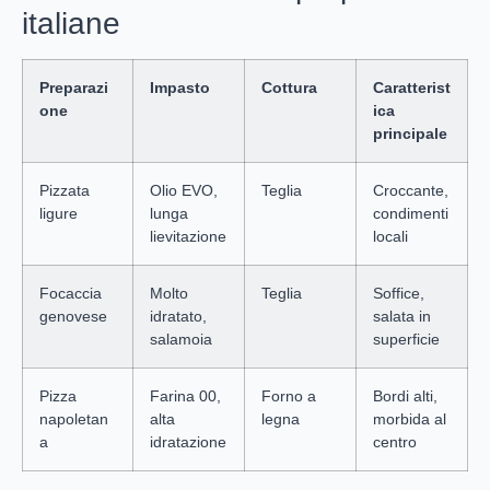
italiane
Preparazi
Impasto
Cottura
Caratterist
one
ica
principale
Pizzata
Olio EVO,
Teglia
Croccante,
ligure
lunga
condimenti
lievitazione
locali
Focaccia
Molto
Teglia
Soffice,
genovese
idratato,
salata in
salamoia
superficie
Pizza
Farina 00,
Forno a
Bordi alti,
napoletan
alta
legna
morbida al
a
idratazione
centro