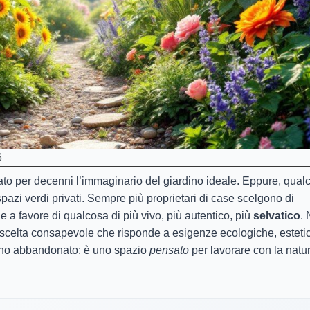
6
nato per decenni l’immaginario del giardino ideale. Eppure, qual
azi verdi privati. Sempre più proprietari di case scelgono di
 a favore di qualcosa di più vivo, più autentico, più
selvatico
.
una scelta consapevole che risponde a esigenze ecologiche, esteti
dino abbandonato: è uno spazio
pensato
per lavorare con la natur