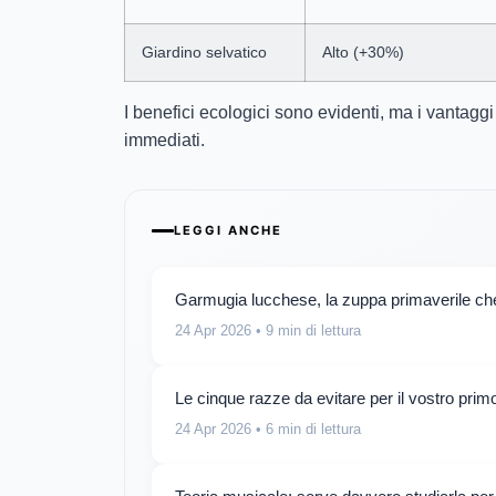
Giardino selvatico
Alto (+30%)
I benefici ecologici sono evidenti, ma i vantaggi 
immediati.
LEGGI ANCHE
Garmugia lucchese, la zuppa primaverile che
24 Apr 2026
• 9 min di lettura
Le cinque razze da evitare per il vostro pri
24 Apr 2026
• 6 min di lettura