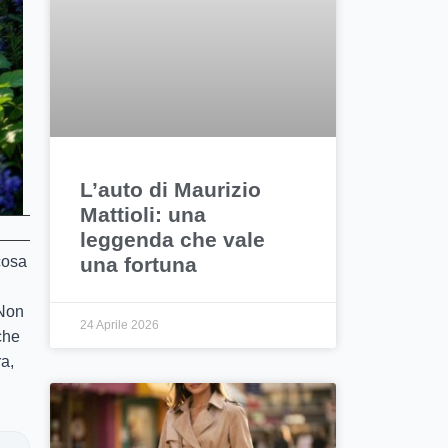
L’auto di Maurizio
Mattioli: una
leggenda che vale
una fortuna
cosa
 Non
24 Aprile 2026
che
a,