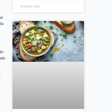
24 Aprile 2026
ma
tta
to
nato
e