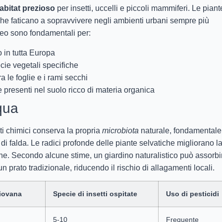
abitat prezioso
per insetti, uccelli e piccoli mammiferi. Le piant
che faticano a sopravvivere negli ambienti urbani sempre più
aneo sono fondamentali per:
no in tutta Europa
cie vegetali specifiche
ra le foglie e i rami secchi
ve presenti nel suolo ricco di materia organica
qua
nti chimici conserva la propria
microbiota
naturale, fondamentale
 di falda. Le radici profonde delle piante selvatiche migliorano l
sione. Secondo alcune stime, un giardino naturalistico può assorbi
un prato tradizionale, riducendo il rischio di allagamenti locali.
iovana
Specie di insetti ospitate
Uso di pesticidi
5-10
Frequente