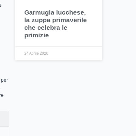
e
Garmugia lucchese,
la zuppa primaverile
che celebra le
primizie
24 Aprile 2026
 per
a
re