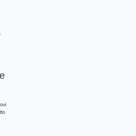
e
re
ovi
tto